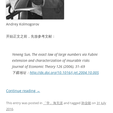
Andrey Kolmogorov
开始正文之前，先放参考文献：
Yeneng Sun, The exact law of large numbers via Fubini
extension and characterization of insurable risks
Journal of Economic Theory 126 (2006), 31–69
下载地址：
http://dx.doi.org/10.1016/j.jet.2004.10.005
Continue reading
→
This entry was posted in
「学」海无涯
and tagged
孙业能
on
31 July
2016
.