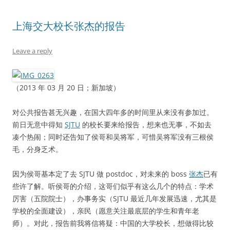
上海交大校长张杰的报告
Leave a reply
（2013 年 03 月 20 日；新加坡）
对公共报告甚无兴趣，在国大四年多的时间里从来没有参加过。
前日无意中得知
SJTU
的校长要来给报告，想来也无事，不如去
凑个热闹；同时还告知了侯哥和吴将军，可惜吴将军没有三根侯
毛，分身乏术。
因为侯哥基本定了去 SJTU 做 postdoc，对未来的 boss
张杰
已有
些许了解。听侯哥的介绍，这哥们似乎有这么几个的特点：学术
厉害（五院院士），办事务实（SJTU 最近几年发展迅速，尤其是
学校的全面建设），亲民（愿意关注最底层的学生和青年老
师）。对此，报告前我将信将疑：中国的大学校长，想做得比较