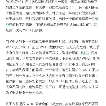
的“所谓的”血迹（据称是国统时期六一惨案中惨死在国民党枪下
的进步学生的血迹，其实是一些红色油漆罢了），另一处则是位
于樱花大道一端的生物标本馆。对于血迹，早就把它视为笑话；
对于标本馆，最让我记忆犹新的是，当时一个讲解员指着一具
银
环蛇
的标本对我说，“这是我和我老师在 WHU 后山抓到的”。这
是第一次与 WHU 的接触。
与 WHU 的下一次接触似乎是在高中时候。还记得，高考前曾经
对 ex 说，“我们一起去 WHU 读生物吧”。但是高考之后，我几乎
没有任何的犹豫，决定选择离开武汉，选择合肥的
USTC
。现在
回想起来，当年实在是过于争强好胜，不愿意“屈就” WHU。现在
回忆起来，不知道当年的选择是否合适：不得不说，我走到现
在，能遇到我现在的导师，十分幸运，这份好运沾了 USTC 不少
的光；另一方面，不得不承认合肥不没有让我的眼界开阔起来；
更深的一层，选择留着武汉、加入 WHU 的话，应该走上了一条
完全不同的路，也许早已一家三口。正是这次选择，我失去了成
为 WHU 校友一员的机会。
找工作算是跟 WHU 最亲密的一次接触。其实我很犹豫要不要回