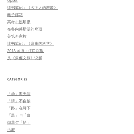
Upset
读书笔记：《乡下人的悲歌》
电子邮箱
高考志愿填报
布鲁内莱斯基的穹顶
美第奇家族
读书笔记：《议事的科学》
2018 国博：江口沉银
从《祭侄文稿》说起
CATEGORIES
「学」海无涯
「情」不自禁
「路」在脚下
「黑」与「白」
朝花夕「拾」
活着