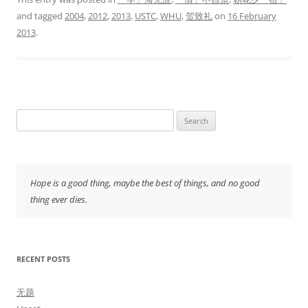
and tagged
2004
,
2012
,
2013
,
USTC
,
WHU
,
贺致礼
on
16 February
2013
.
Search
for:
Hope is a good thing, maybe the best of things, and no good
thing ever dies.
RECENT POSTS
无题