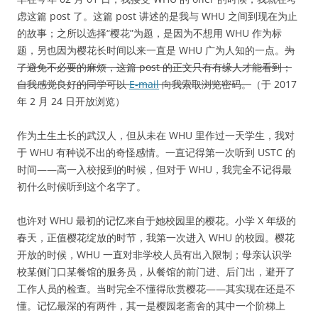
虑这篇 post 了。这篇 post 讲述的是我与 WHU 之间到现在为止
的故事；之所以选择“樱花”为题，是因为不想用 WHU 作为标
题，另也因为樱花长时间以来一直是 WHU 广为人知的一点。
为
了避免不必要的麻烦，这篇 post 的正文只有有缘人才能看到；
自我感觉良好的同学可以
E-mail
向我索取浏览密码。
（于 2017
年 2 月 24 日开放浏览）
作为土生土长的武汉人，但从未在 WHU 里作过一天学生，我对
于 WHU 有种说不出的奇怪感情。一直记得第一次听到 USTC 的
时间——高一入校报到的时候，但对于 WHU，我完全不记得最
初什么时候听到这个名字了。
也许对 WHU 最初的记忆来自于她校园里的樱花。小学 X 年级的
春天，正值樱花绽放的时节，我第一次进入 WHU 的校园。樱花
开放的时候，WHU 一直对非学校人员有出入限制；母亲认识学
校某侧门口某餐馆的服务员，从餐馆的前门进、后门出，避开了
工作人员的检查。当时完全不懂得欣赏樱花——其实现在还是不
懂。记忆最深的有两件，其一是樱园老斋舍的其中一个阶梯上