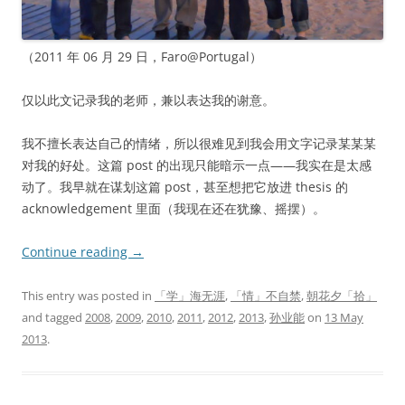
（2011 年 06 月 29 日，Faro@Portugal）
仅以此文记录我的老师，兼以表达我的谢意。
我不擅长表达自己的情绪，所以很难见到我会用文字记录某某某
对我的好处。这篇 post 的出现只能暗示一点——我实在是太感
动了。我早就在谋划这篇 post，甚至想把它放进 thesis 的
acknowledgement 里面（我现在还在犹豫、摇摆）。
Continue reading
→
This entry was posted in
「学」海无涯
,
「情」不自禁
,
朝花夕「拾」
and tagged
2008
,
2009
,
2010
,
2011
,
2012
,
2013
,
孙业能
on
13 May
2013
.