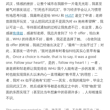
武汉，情感的挫折，让整个城市在我眼中一片毫无光彩，我甚至
赌气对朋友说过，“打死也不回武汉”。学习经济学会让人习惯理
性地思考问题，我最终还是给 WHU 和
HUST
递交了申请；老师
曾跟我开玩笑，“这么想回武汉是不是因为对 ex 抱有希望啊”，我
认可这一点。等待面试通知的过程让我焦虑不已，在这里，真心
感谢
焦倩姐
，感谢邹老师。我总共拿到了 10 个 offer，坦白来
说，WHU 的待遇并不好，最终，我还是选择了她。（在收到这
份 offer 的时候，我就已经做出决定了，“最终”一次似乎过了；对
此，某朋友一语中的，“面对选择有时看似纠结其实心里早有偏
向。Once a choice is made, that is to say, it was a good
one. Follow your heart!”。是的，follow my heart！）一者，
谢老师和邹老师让我觉得在 WHU 我个人能有进一步的发展，同
时也能实现我长久以来内心一直埋藏的“教书育人”的理想；二
者，我对 ex 似乎还抱有“幻想”——其实，在我的规划中，毕业之
后回武汉工作、然后成家等等都是在既定之中的，可惜“物质”层
面的东西实现了（甚至比当年想象中的容易许多），人却相逢应
不识。
This entry was posted in
「学」海无涯
,
「情」不自禁
,
朝花夕「拾」