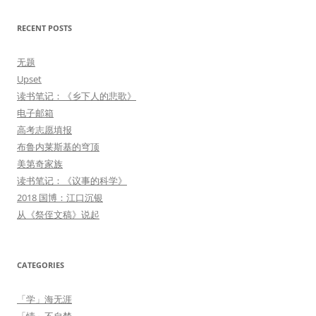
RECENT POSTS
无题
Upset
读书笔记：《乡下人的悲歌》
电子邮箱
高考志愿填报
布鲁内莱斯基的穹顶
美第奇家族
读书笔记：《议事的科学》
2018 国博：江口沉银
从《祭侄文稿》说起
CATEGORIES
「学」海无涯