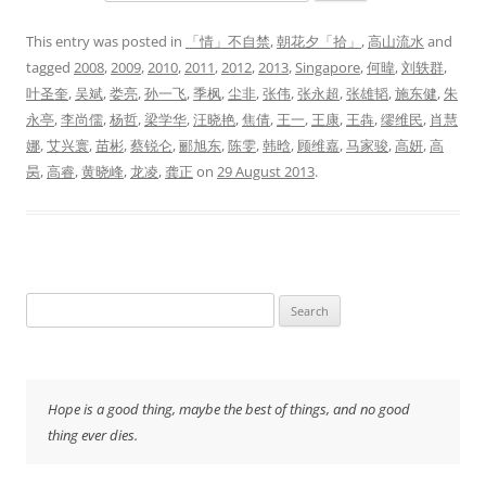
This entry was posted in
「情」不自禁
,
朝花夕「拾」
,
高山流水
and
tagged
2008
,
2009
,
2010
,
2011
,
2012
,
2013
,
Singapore
,
何暐
,
刘轶群
,
叶圣奎
,
吴斌
,
娄亮
,
孙一飞
,
季枫
,
尘非
,
张伟
,
张永超
,
张雄韬
,
施东健
,
朱
永亭
,
李尚儒
,
杨哲
,
梁学华
,
汪晓艳
,
焦倩
,
王一
,
王康
,
王犇
,
缪维民
,
肖慧
娜
,
艾兴寰
,
苗彬
,
蔡锐仑
,
郦旭东
,
陈雯
,
韩晗
,
顾维嘉
,
马家骏
,
高妍
,
高
昺
,
高睿
,
黄晓峰
,
龙凌
,
龚正
on
29 August 2013
.
Search
for:
Hope is a good thing, maybe the best of things, and no good
thing ever dies.