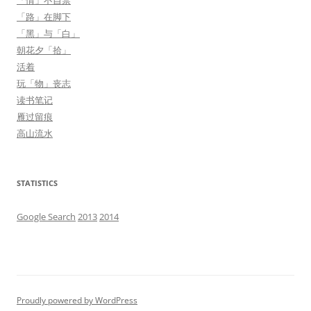
「情」不自禁
「路」在脚下
「黑」与「白」
朝花夕「拾」
活着
玩「物」丧志
读书笔记
雁过留痕
高山流水
STATISTICS
Google Search
2013
2014
Proudly powered by WordPress