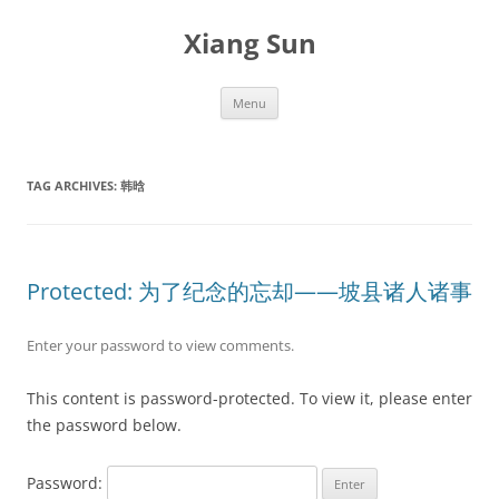
Skip
to
Xiang Sun
content
Menu
TAG ARCHIVES:
韩晗
Protected: 为了纪念的忘却——坡县诸人诸事
Enter your password to view comments.
This content is password-protected. To view it, please enter
the password below.
Password: