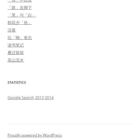
「情」不自禁
「路」在脚下
「黑」与「白」
朝花夕「拾」
活着
玩「物」丧志
读书笔记
雁过留痕
高山流水
STATISTICS
Google Search
2013
2014
Proudly powered by WordPress