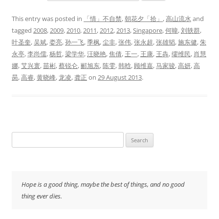
This entry was posted in
「情」不自禁
,
朝花夕「拾」
,
高山流水
and
tagged
2008
,
2009
,
2010
,
2011
,
2012
,
2013
,
Singapore
,
何暐
,
刘轶群
,
叶圣奎
,
吴斌
,
娄亮
,
孙一飞
,
季枫
,
尘非
,
张伟
,
张永超
,
张雄韬
,
施东健
,
朱
永亭
,
李尚儒
,
杨哲
,
梁学华
,
汪晓艳
,
焦倩
,
王一
,
王康
,
王犇
,
缪维民
,
肖慧
娜
,
艾兴寰
,
苗彬
,
蔡锐仑
,
郦旭东
,
陈雯
,
韩晗
,
顾维嘉
,
马家骏
,
高妍
,
高
昺
,
高睿
,
黄晓峰
,
龙凌
,
龚正
on
29 August 2013
.
Search
for:
Hope is a good thing, maybe the best of things, and no good
thing ever dies.