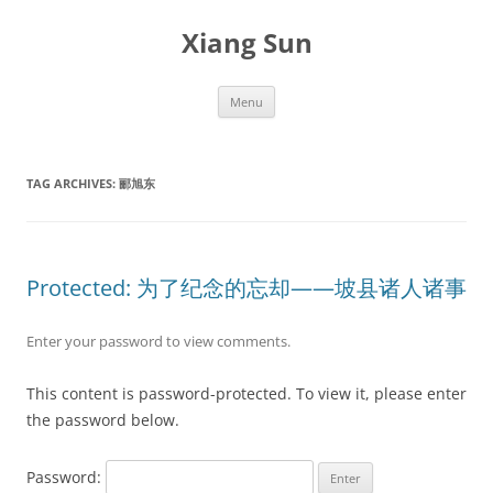
Skip
to
Xiang Sun
content
Menu
TAG ARCHIVES:
郦旭东
Protected: 为了纪念的忘却——坡县诸人诸事
Enter your password to view comments.
This content is password-protected. To view it, please enter
the password below.
Password: