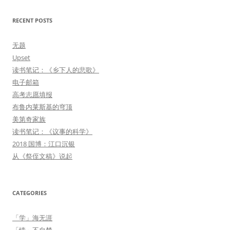
RECENT POSTS
无题
Upset
读书笔记：《乡下人的悲歌》
电子邮箱
高考志愿填报
布鲁内莱斯基的穹顶
美第奇家族
读书笔记：《议事的科学》
2018 国博：江口沉银
从《祭侄文稿》说起
CATEGORIES
「学」海无涯