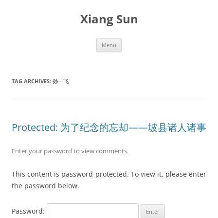
Skip
to
Xiang Sun
content
Menu
TAG ARCHIVES:
孙一飞
Protected: 为了纪念的忘却——坡县诸人诸事
Enter your password to view comments.
This content is password-protected. To view it, please enter
the password below.
Password: