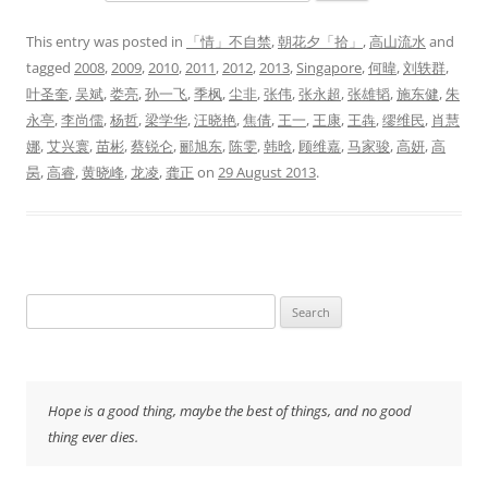
This entry was posted in
「情」不自禁
,
朝花夕「拾」
,
高山流水
and
tagged
2008
,
2009
,
2010
,
2011
,
2012
,
2013
,
Singapore
,
何暐
,
刘轶群
,
叶圣奎
,
吴斌
,
娄亮
,
孙一飞
,
季枫
,
尘非
,
张伟
,
张永超
,
张雄韬
,
施东健
,
朱
永亭
,
李尚儒
,
杨哲
,
梁学华
,
汪晓艳
,
焦倩
,
王一
,
王康
,
王犇
,
缪维民
,
肖慧
娜
,
艾兴寰
,
苗彬
,
蔡锐仑
,
郦旭东
,
陈雯
,
韩晗
,
顾维嘉
,
马家骏
,
高妍
,
高
昺
,
高睿
,
黄晓峰
,
龙凌
,
龚正
on
29 August 2013
.
Search
for:
Hope is a good thing, maybe the best of things, and no good
thing ever dies.