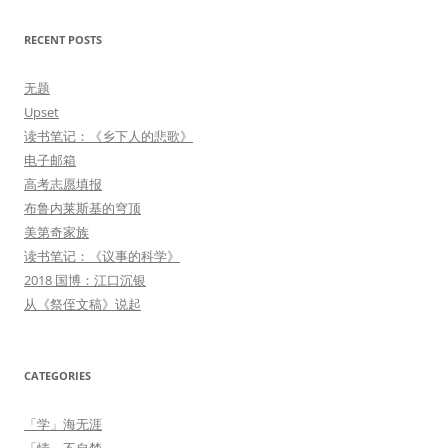
RECENT POSTS
无题
Upset
读书笔记：《乡下人的悲歌》
电子邮箱
高考志愿填报
布鲁内莱斯基的穹顶
美第奇家族
读书笔记：《议事的科学》
2018 国博：江口沉银
从《祭侄文稿》说起
CATEGORIES
「学」海无涯