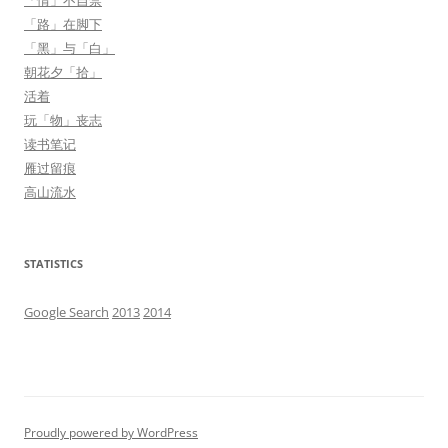
「情」不自禁
「路」在脚下
「黑」与「白」
朝花夕「拾」
活着
玩「物」丧志
读书笔记
雁过留痕
高山流水
STATISTICS
Google Search
2013
2014
Proudly powered by WordPress