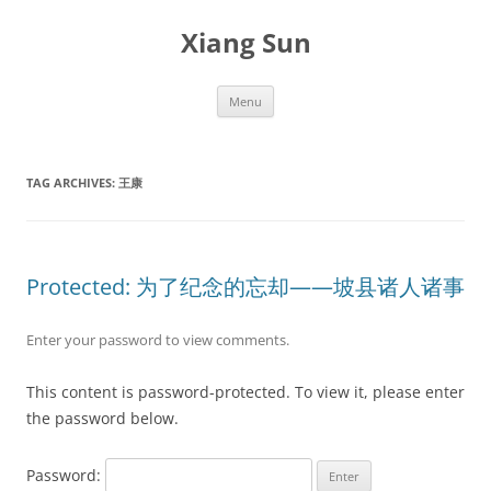
Skip
to
Xiang Sun
content
Menu
TAG ARCHIVES:
王康
Protected: 为了纪念的忘却——坡县诸人诸事
Enter your password to view comments.
This content is password-protected. To view it, please enter
the password below.
Password: