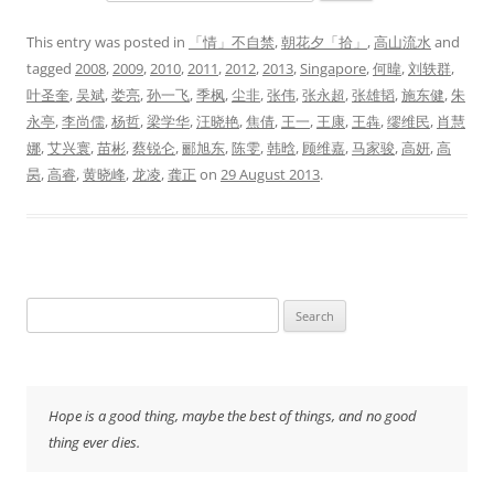
This entry was posted in
「情」不自禁
,
朝花夕「拾」
,
高山流水
and
tagged
2008
,
2009
,
2010
,
2011
,
2012
,
2013
,
Singapore
,
何暐
,
刘轶群
,
叶圣奎
,
吴斌
,
娄亮
,
孙一飞
,
季枫
,
尘非
,
张伟
,
张永超
,
张雄韬
,
施东健
,
朱
永亭
,
李尚儒
,
杨哲
,
梁学华
,
汪晓艳
,
焦倩
,
王一
,
王康
,
王犇
,
缪维民
,
肖慧
娜
,
艾兴寰
,
苗彬
,
蔡锐仑
,
郦旭东
,
陈雯
,
韩晗
,
顾维嘉
,
马家骏
,
高妍
,
高
昺
,
高睿
,
黄晓峰
,
龙凌
,
龚正
on
29 August 2013
.
Search
for:
Hope is a good thing, maybe the best of things, and no good
thing ever dies.