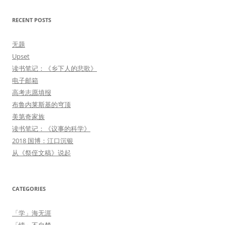
RECENT POSTS
无题
Upset
读书笔记：《乡下人的悲歌》
电子邮箱
高考志愿填报
布鲁内莱斯基的穹顶
美第奇家族
读书笔记：《议事的科学》
2018 国博：江口沉银
从《祭侄文稿》说起
CATEGORIES
「学」海无涯