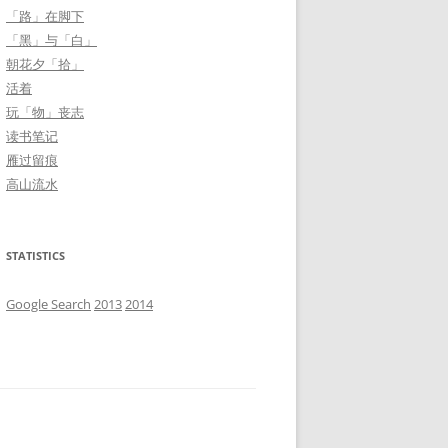
「路」在脚下
「黑」与「白」
朝花夕「拾」
活着
玩「物」丧志
读书笔记
雁过留痕
高山流水
STATISTICS
Google Search
2013
2014