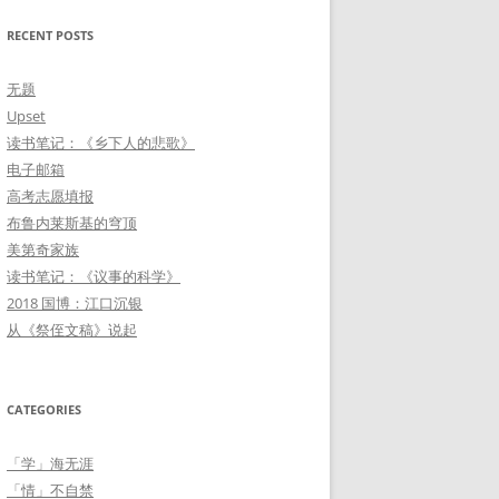
「情」不自禁
RECENT POSTS
玩「物」丧志
无题
「学」海无涯
Upset
读书笔记：《乡下人的悲歌》
雁过留痕
电子邮箱
朝花夕「拾」
高考志愿填报
布鲁内莱斯基的穹顶
美第奇家族
读书笔记：《议事的科学》
2018 国博：江口沉银
从《祭侄文稿》说起
CATEGORIES
「学」海无涯
「情」不自禁