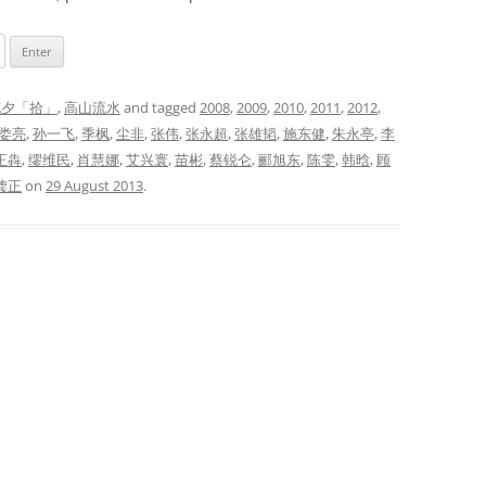
花夕「拾」
,
高山流水
and tagged
2008
,
2009
,
2010
,
2011
,
2012
,
娄亮
,
孙一飞
,
季枫
,
尘非
,
张伟
,
张永超
,
张雄韬
,
施东健
,
朱永亭
,
李
王犇
,
缪维民
,
肖慧娜
,
艾兴寰
,
苗彬
,
蔡锐仑
,
郦旭东
,
陈雯
,
韩晗
,
顾
龚正
on
29 August 2013
.