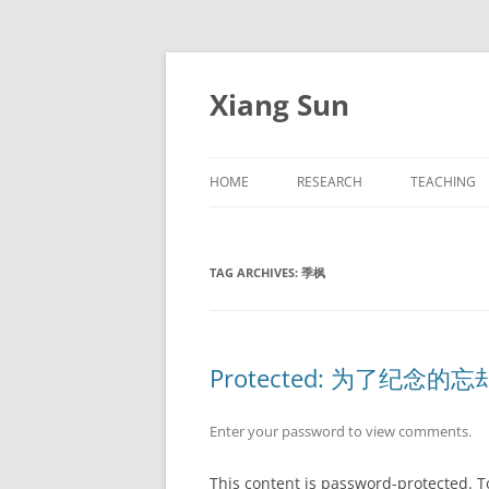
Skip
to
content
Xiang Sun
HOME
RESEARCH
TEACHING
WHU THEORY SEMINAR
MEMF
TAG ARCHIVES:
季枫
FOR STUDENTS
FINAL YEAR
RESEARCH LINKS
Protected: 为了纪念
Enter your password to view comments.
This content is password-protected. T