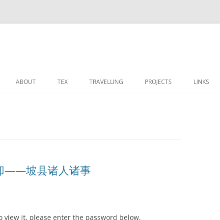
ABOUT
TEX
TRAVELLING
PROJECTS
LINKS
CALENDAR
TEX TEMPLATES
博物馆
OS
 PROJECT
PHOTOS
MODERNCV 的笔记
宗教建筑
STARCRAFT
SOCIAL NETWORK
竹星文化之旅
装修
的忘却——坡县诸人诸事
o view it, please enter the password below.