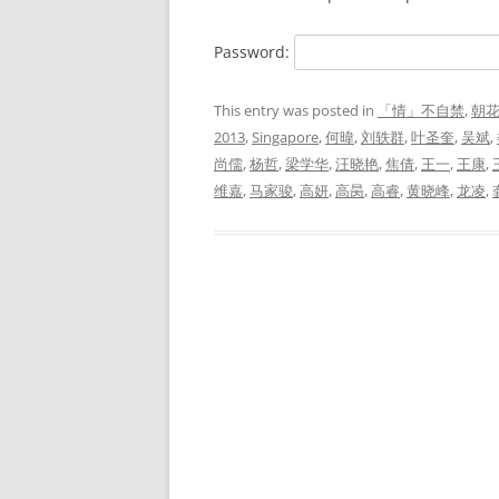
Password:
This entry was posted in
「情」不自禁
,
朝
2013
,
Singapore
,
何暐
,
刘轶群
,
叶圣奎
,
吴斌
,
尚儒
,
杨哲
,
梁学华
,
汪晓艳
,
焦倩
,
王一
,
王康
,
维嘉
,
马家骏
,
高妍
,
高昺
,
高睿
,
黄晓峰
,
龙凌
,