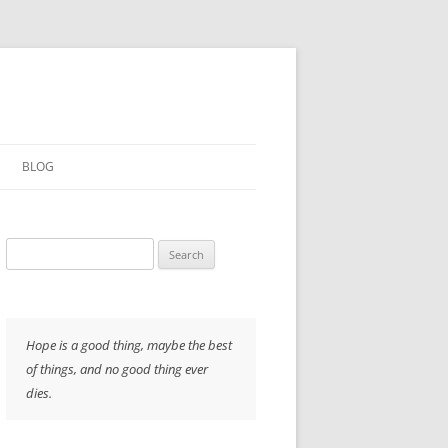
BLOG
ARCHIVE
Search
读书笔记
for:
高山流水
「黑」与「白」
Hope is a good thing, maybe the best
of things, and no good thing ever
活着
dies.
「路」在脚下