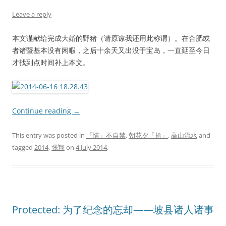
Leave a reply
本文谨献给完成大婚的野猪（请原谅我还用此称谓）。在合肥或
者诸暨基本没有闲暇，之后十余天又出没于宝岛，一直延至今日
才找到点时间补上本文。
Continue reading
→
This entry was posted in
「情」不自禁
,
朝花夕「拾」
,
高山流水
and
tagged
2014
,
张翔
on
4 July 2014
.
Protected: 为了纪念的忘却——坡县诸人诸事