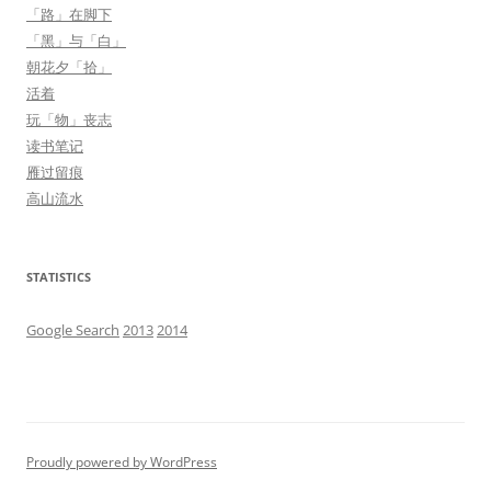
「路」在脚下
「黑」与「白」
朝花夕「拾」
活着
玩「物」丧志
读书笔记
雁过留痕
高山流水
STATISTICS
Google Search
2013
2014
Proudly powered by WordPress