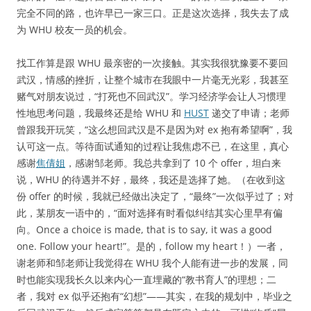
完全不同的路，也许早已一家三口。正是这次选择，我失去了成
为 WHU 校友一员的机会。
找工作算是跟 WHU 最亲密的一次接触。其实我很犹豫要不要回
武汉，情感的挫折，让整个城市在我眼中一片毫无光彩，我甚至
赌气对朋友说过，“打死也不回武汉”。学习经济学会让人习惯理
性地思考问题，我最终还是给 WHU 和
HUST
递交了申请；老师
曾跟我开玩笑，“这么想回武汉是不是因为对 ex 抱有希望啊”，我
认可这一点。等待面试通知的过程让我焦虑不已，在这里，真心
感谢
焦倩姐
，感谢邹老师。我总共拿到了 10 个 offer，坦白来
说，WHU 的待遇并不好，最终，我还是选择了她。（在收到这
份 offer 的时候，我就已经做出决定了，“最终”一次似乎过了；对
此，某朋友一语中的，“面对选择有时看似纠结其实心里早有偏
向。Once a choice is made, that is to say, it was a good
one. Follow your heart!”。是的，follow my heart！）一者，
谢老师和邹老师让我觉得在 WHU 我个人能有进一步的发展，同
时也能实现我长久以来内心一直埋藏的“教书育人”的理想；二
者，我对 ex 似乎还抱有“幻想”——其实，在我的规划中，毕业之