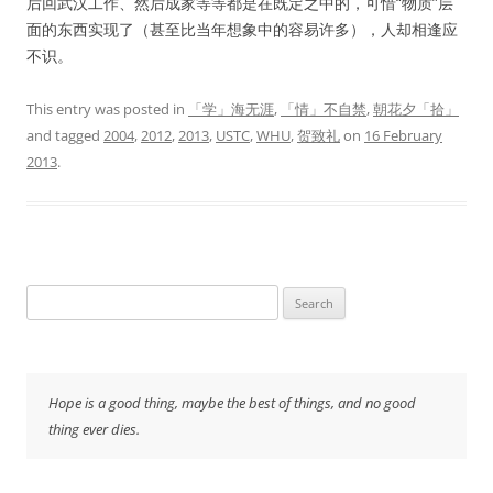
后回武汉工作、然后成家等等都是在既定之中的，可惜“物质”层
面的东西实现了（甚至比当年想象中的容易许多），人却相逢应
不识。
This entry was posted in
「学」海无涯
,
「情」不自禁
,
朝花夕「拾」
and tagged
2004
,
2012
,
2013
,
USTC
,
WHU
,
贺致礼
on
16 February
2013
.
Search
for:
Hope is a good thing, maybe the best of things, and no good
thing ever dies.