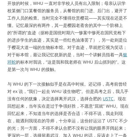
开放的时候，WHU 一直对非学校人员有出入限制；母亲认识学
校某侧门口某餐馆的服务员，从餐馆的前门进、后门出，避开了
工作人员的检查。当时完全不懂得欣赏樱花——其实现在还是不
懂。记忆最深的有两件，其一是樱园老斋舍的其中一个阶梯上
的“所谓的”血迹（据称是国统时期六一惨案中惨死在国民党枪下
的进步学生的血迹，其实是一些红色油漆罢了），另一处则是位
于樱花大道一端的生物标本馆。对于血迹，早就把它视为笑话；
对于标本馆，最让我记忆犹新的是，当时一个讲解员指着一具
银
环蛇
的标本对我说，“这是我和我老师在 WHU 后山抓到的”。这
是第一次与 WHU 的接触。
与 WHU 的下一次接触似乎是在高中时候。还记得，高考前曾经
对 ex 说，“我们一起去 WHU 读生物吧”。但是高考之后，我几乎
没有任何的犹豫，决定选择离开武汉，选择合肥的
USTC
。现在
回想起来，当年实在是过于争强好胜，不愿意“屈就” WHU。现在
回忆起来，不知道当年的选择是否合适：不得不说，我走到现
在，能遇到我现在的导师，十分幸运，这份好运沾了 USTC 不少
的光；另一方面，不得不承认合肥不没有让我的眼界开阔起来；
更深的一层，选择留着武汉、加入 WHU 的话，应该走上了一条