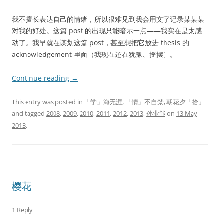
我不擅长表达自己的情绪，所以很难见到我会用文字记录某某某
对我的好处。这篇 post 的出现只能暗示一点——我实在是太感
动了。我早就在谋划这篇 post，甚至想把它放进 thesis 的
acknowledgement 里面（我现在还在犹豫、摇摆）。
Continue reading
→
This entry was posted in
「学」海无涯
,
「情」不自禁
,
朝花夕「拾」
and tagged
2008
,
2009
,
2010
,
2011
,
2012
,
2013
,
孙业能
on
13 May
2013
.
樱花
1 Reply