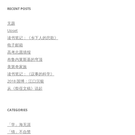
RECENT POSTS
无题
Upset
读书笔记：《乡下人的悲歌》
电子邮箱
高考志愿填报
布鲁内莱斯基的穹顶
美第奇家族
读书笔记：《议事的科学》
2018 国博：江口沉银
从《祭侄文稿》说起
CATEGORIES
「学」海无涯
「情」不自禁