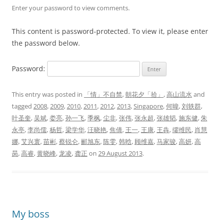
Enter your password to view comments.
This content is password-protected. To view it, please enter
the password below.
Password:
This entry was posted in
「情」不自禁
,
朝花夕「拾」
,
高山流水
and
tagged
2008
,
2009
,
2010
,
2011
,
2012
,
2013
,
Singapore
,
何暐
,
刘轶群
,
叶圣奎
,
吴斌
,
娄亮
,
孙一飞
,
季枫
,
尘非
,
张伟
,
张永超
,
张雄韬
,
施东健
,
朱
永亭
,
李尚儒
,
杨哲
,
梁学华
,
汪晓艳
,
焦倩
,
王一
,
王康
,
王犇
,
缪维民
,
肖慧
娜
,
艾兴寰
,
苗彬
,
蔡锐仑
,
郦旭东
,
陈雯
,
韩晗
,
顾维嘉
,
马家骏
,
高妍
,
高
昺
,
高睿
,
黄晓峰
,
龙凌
,
龚正
on
29 August 2013
.
My boss